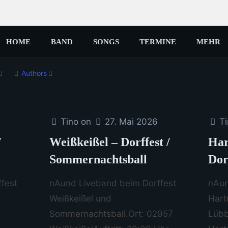
HOME
BAND
SONGS
TERMINE
MEHR
Authors
Tino
on
27. Mai 2026
T
/
Weißkeißel – Dorffest /
Har
Sommernachtsball
Dor
fest
nAund Liveband beim Dorffest
nAun
Weißkeißel und
Hart
Sommernachtsball.Ort: 02957
Lübb