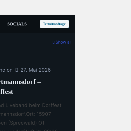
Terminanfrage
SOCIALS
Show all
ino
on
27. Mai 2026
tmannsdorf –
ffest
d Liveband beim Dorffest
mannsdorf.Ort: 15907
en (Spreewald) OT