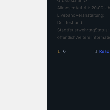
Großräschen OT
AllmosenAuftritt: 20:00 Uh
LivebandVeranstaltung:
Dorffest und
StadtfeuerwehrtagStatus:
öffentlichWeitere Informat
0
Read