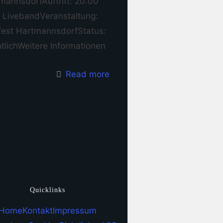
mannsdorfAuftritt: 20:00
· LivebandVeranstaltung:
fest HartmannsdorfStatus:
ntlichWeitere Informationen
Read more
Quicklinks
Home
Kontakt
Impressum