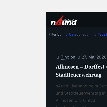
Filter by
Categories
Tags
Tino
on
27. Mai 2026
Allmosen – Dorffest 
Stadtfeuerwehrtag
nAund Liveband beim Dorf
und Stadtfeuerwehrtag in
Allmosen.Ort: 01983