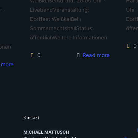
WeißkeißelAuftritt: 20:00 Uhr ·
Hart
r ·
LivebandVeranstaltung:
Uhr 
Dorffest Weißkeißel /
Dorf
SommernachtsballStatus:
öffe
öffentlichWeitere Informationen
0
ionen
0
Read more
 more
Kontakt
MICHAEL MATTUSCH