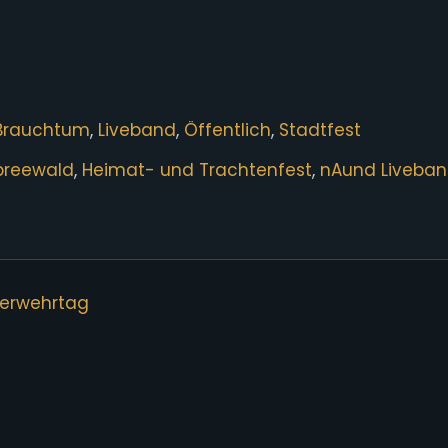
Brauchtum
,
Liveband
,
Öffentlich
,
Stadtfest
preewald
,
Heimat- und Trachtenfest
,
nAund Liveba
uerwehrtag