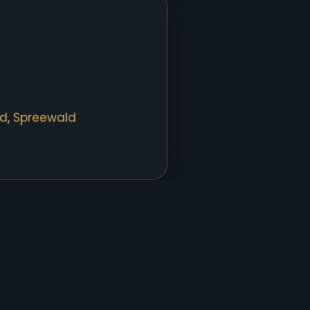
nd
,
Spreewald